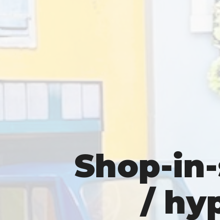
Shop-in
/ hy