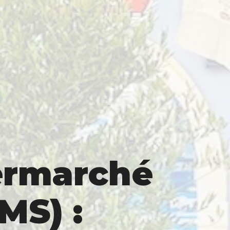
ermarché
MS) :