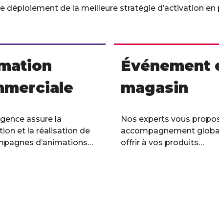
déploiement de la meilleure stratégie d’activation en
mation
Événement 
merciale
magasin
gence assure la
Nos experts vous propo
ion et la réalisation de
accompagnement global
mpagnes d’animations
offrir à vos produits
ciales.
une véritable prise de pa
expérientielle en point d
ir plus
En savoir plus