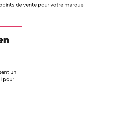
 points de vente pour votre marque.
en
sent un
 pour
role
e vente.