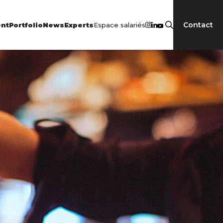
Contact
Espace salariés
nt
Portfolio
News
Experts