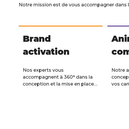
Notre mission est de vous accompagner dans le 
Brand
Ani
activation
com
Nos experts vous
Notre a
accompagnent à 360° dans la
concept
conception et la mise en place
vos ca
de vos temps forts
commer
promotionnels et Trade.
En savoir plus
En savo