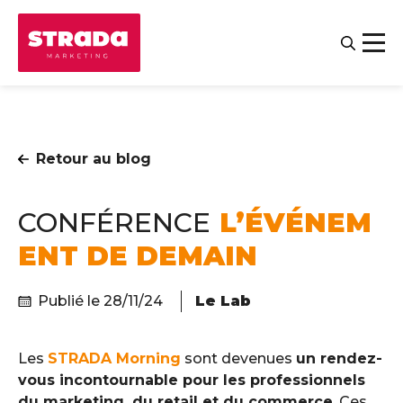
Retour au blog
CONFÉRENCE
L’ÉVÉNEM
ENT DE DEMAIN
Publié le 28/11/24
Le Lab
Contact
Salariés
Les
STRADA Morning
sont devenues
un rendez-
vous incontournable pour les professionnels
du marketing, du retail et du commerce
. Ces