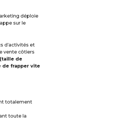
rketing déploie
appe sur le
cs d’activités et
e vente côtiers
taille de
 de frapper vite
ent totalement
nt toute la