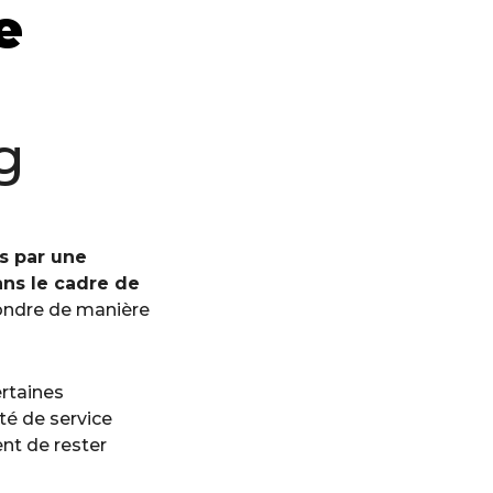
e
g
s par une
ns le cadre de
pondre de manière
ertaines
té de service
ent de rester