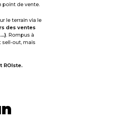
 point de vente.
le terrain via le
rs des ventes
M…)
. Rompus à
 sell-out, mais
t ROIste.
un