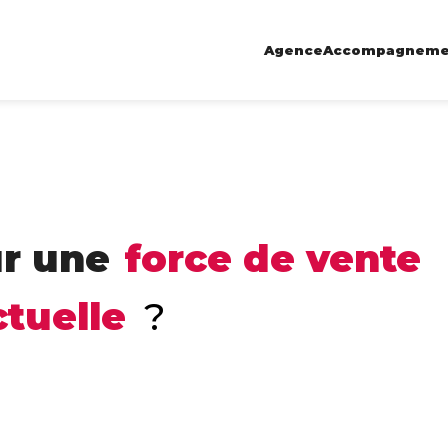
Agence
Accompagneme
ur une
force de vente
tuelle
?