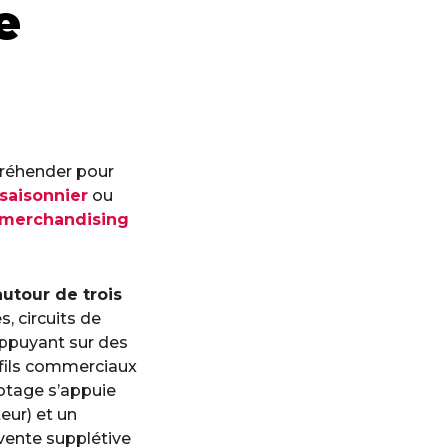
e
préhender pour
 saisonnier
ou
s merchandising
utour de trois
s, circuits de
’appuyant sur des
rofils commerciaux
lotage s’appuie
eur) et un
 vente supplétive